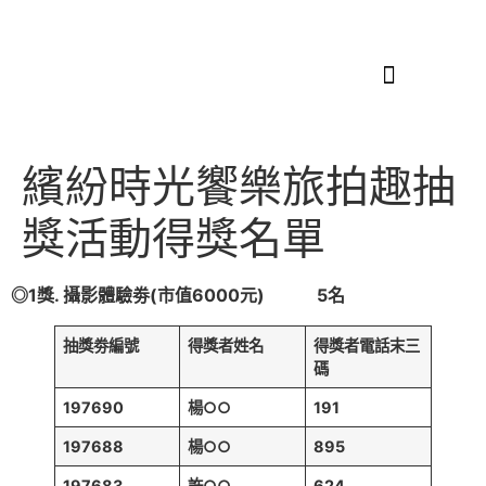
ABOUT US
繽紛時光饗樂旅拍趣抽
獎活動得獎名單
◎
1
獎. 攝影體驗劵(市值6000元)
5
名
抽獎劵編號
得獎者姓名
得獎者電話末三
碼
197690
楊○○
191
197688
楊○○
895
197683
許○○
624