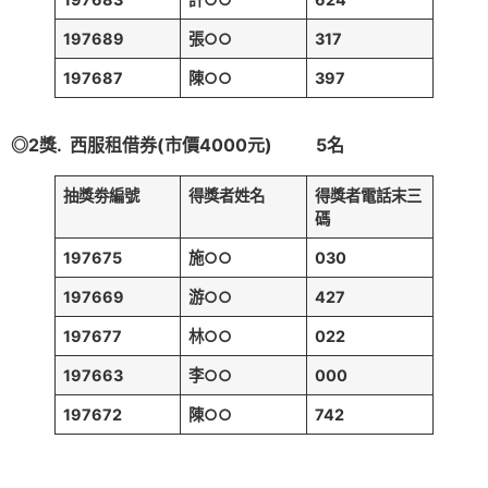
197689
張○○
317
197687
陳○○
397
◎
2
獎. 西服租借券(市價4000元)
5
名
抽獎劵編號
得獎者姓名
得獎者電話末三
碼
197675
施○○
030
197669
游○○
427
197677
林○○
022
197663
李○○
000
197672
陳○○
742